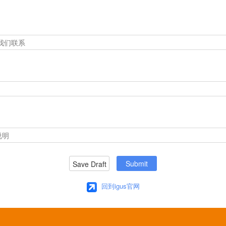
Submit
Save Draft
回到igus官网